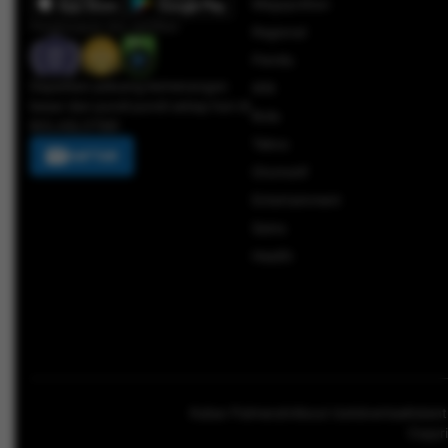
Megapolitan
Penghargaan dan sertifikat:
Regional
Pemilu
Dapatkan peluang kemenangan
IKN
besar dan pundi pundi setiap hari di
Bola
BOLASLOT88!
Tekno
DAFTAR
Otomotif
Entertainment
Sains
Health
Kabar Palmerah
About Us
Advertise
Keten
Copyr